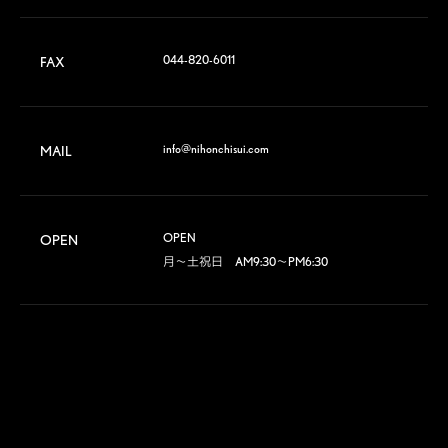
044-820-6011
FAX
info@nihonchisui.com
MAIL
OPEN

OPEN
月～土祝日　AM9:30～PM6:30