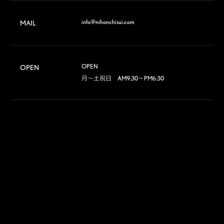
info@nihonchisui.com
MAIL
OPEN

OPEN
月～土祝日　AM9:30～PM6:30