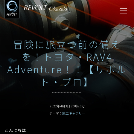
冒険に旅立つ前の備え
を！トヨタ・RAV4
Adventure！！【リボル
ト・プロ】
2022年4月3日 20時26分
テーマ：
施工ギャラリー
こんにちは。