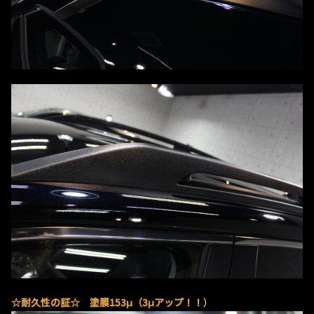
☆耐久性の証☆ 塗膜153μ（3μアップ！！
）