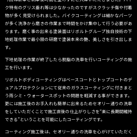
ク特有のグリス垂れ等は少なかったのですがスクラッチ傷や付着
物が多く見受けられました。バイクコーティングは細かなパーツ
が多く洗浄から磨きの作業まで時間をかけ集中して行う必要があ
ります。磨く事の出来る塗装面はリボルトグループ独自技術の下
地処理作業で最小限の研磨で塗装本来の艶、美しさを引き出しま
す。
下地処理の作業が終了したら脱脂の洗車を行いコーティングの施
工を行います。
リボルトボディコーティングはベースコートとトップコートのデ
ュアルプロテクションにて従来のガラスコーティングに付きまと
う雨シミ・ウォータースポットの問題を軽減する事ができます。
更には施工後のお手入れも簡単に出来るためセオリー通りの洗車
をしていただくことで施工直後の仕上がりしさを“楽に長期間維持
できる”ということを可能にしたコーティングです。
コーティング施工後は、セオリー通りの洗車を心がけていただく