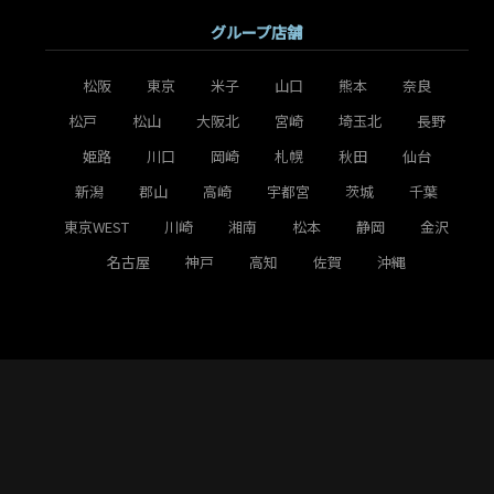
グループ店舗
松阪
東京
米子
山口
熊本
奈良
松戸
松山
大阪北
宮崎
埼玉北
長野
姫路
川口
岡崎
札幌
秋田
仙台
新潟
郡山
高崎
宇都宮
茨城
千葉
東京WEST
川崎
湘南
松本
静岡
金沢
名古屋
神戸
高知
佐賀
沖縄